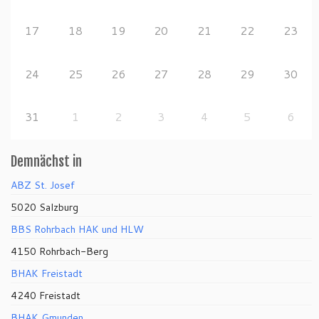
17
18
19
20
21
22
23
24
25
26
27
28
29
30
31
1
2
3
4
5
6
Demnächst in
ABZ St. Josef
5020 Salzburg
BBS Rohrbach HAK und HLW
4150 Rohrbach-Berg
BHAK Freistadt
4240 Freistadt
BHAK Gmunden