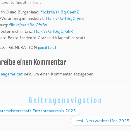
Events findet ihr hier:
/NÖ und Burgenland:
flic.kr/s/aHBqjCeehZ
l/Vorarlberg in Innsburck:
flic.kr/s/aHBqjCfye8
burg:
flic.kr/s/aHBqjCfxBv
österreich in Linz:
flic.kr/s/aHBqjCfGhR
ere Feste fanden in Graz und Klagenfurt statt
 NEXT GENERATION
join.ifte.at
hreibe einen Kommentar
t
angemeldet
sein, um einen Kommentar abzugeben.
Beitragsnavigation
atsmeisterschaft Entrepreneurship 2025
eesi-Netzwerktreffen 2025 