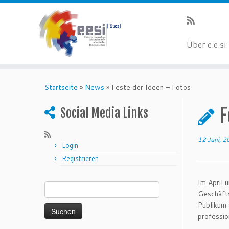
Über e.e.si
Startseite
»
News
»
Feste der Ideen – Fotos
F
Social Media Links
12 Juni, 
Login
Registrieren
Suchen nach:
Im April 
Geschäft
Publikum 
professio