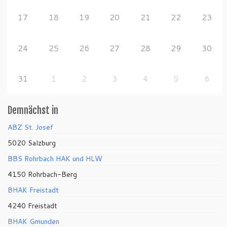
17
18
19
20
21
22
23
24
25
26
27
28
29
30
31
1
2
3
4
5
6
Demnächst in
ABZ St. Josef
5020 Salzburg
BBS Rohrbach HAK und HLW
4150 Rohrbach-Berg
BHAK Freistadt
4240 Freistadt
BHAK Gmunden