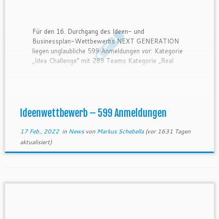
Für den 16. Durchgang des Ideen- und
Businessplan-Wettbewerbs NEXT GENERATION
liegen unglaubliche 599 Anmeldungen vor: Kategorie
„Idea Challenge” mit 289 Teams Kategorie „Real
Market Challenge“ mit 175 Teams Kategorie „We
grow together“ (mit kooperativen Ideen) mit 36
Teams In Albanien gibt es 65 Teams, in
Liechtenstein 4 Teams und […]
Ideenwettbewerb – 599 Anmeldungen
17 Feb., 2022
in
News
von
Markus Schebella
(vor 1631 Tagen
aktualisiert)