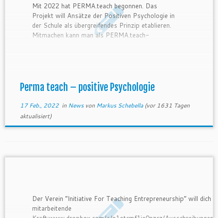
Mit 2022 hat PERMA.teach begonnen. Das
Projekt will Ansätze der Positiven Psychologie in
der Schule als übergreifendes Prinzip etablieren.
Mitmachen kann man als PERMA.teach-
Botschafter*in, für die es eigene Fortbildungs-
Reihen gibt. www.permateach.at
Perma teach – positive Psychologie
17 Feb., 2022
in
News
von
Markus Schebella
(vor 1631 Tagen
aktualisiert)
Der Verein “Initiative For Teaching Entrepreneurship” will dich a
mitarbeitende
Kraft:www.dropbox.com/s/n1otcmf1ie0nzcz/Ausschreibungen