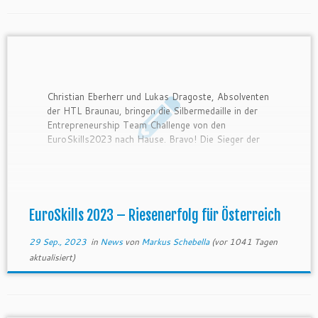
Christian Eberherr und Lukas Dragoste, Absolventen
der HTL Braunau, bringen die Silbermedaille in der
Entrepreneurship Team Challenge von den
EuroSkills2023 nach Hause. Bravo! Die Sieger der
Bundesausscheidung dürfen Österreich bei der
Europameisterschaft vertreten. Der anstrengende
Weg dorthin hat sich für die beiden jungen
Entrepreneure ausgezahlt. Sie durften einen
fulminanten Wettkampf […]
EuroSkills 2023 – Riesenerfolg für Österreich
29 Sep., 2023
in
News
von
Markus Schebella
(vor 1041 Tagen
aktualisiert)