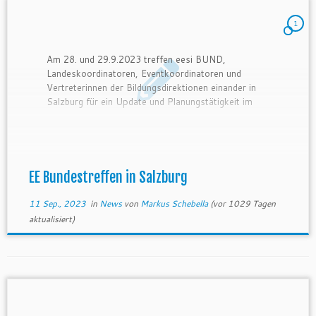
1
Am 28. und 29.9.2023 treffen eesi BUND,
Landeskoordinatoren, Eventkoordinatoren und
Vertreterinnen der Bildungsdirektionen einander in
Salzburg für ein Update und Planungstätigkeit im
Entrepreneurship Education Bereich. Fr. MR Kiss
wird mit dabei sein. Wir freuen uns auf einen
wertvollen Austausch! Abendessen Do 19:00 Uhr Il
Padrino, 5020 Salzburg, Haunspergstraße 35
Abstimmung […]
EE Bundestreffen in Salzburg
11 Sep., 2023
in
News
von
Markus Schebella
(vor 1029 Tagen
aktualisiert)