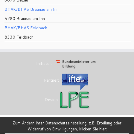
BHAK/BHAS Braunau am Inn
5280 Braunau am Inn
BHAK/BHAS Feldbach
8330 Feldbach
Initiator:
Partner:
Design:
Zum Ändern Ihrer Datenschutzeinstellung, z.B. Erteilung oder
Widerruf von Einwilligungen, klicken Sie hier:
·
© 2026
eesi-impulszentrum
·
Powered by
·