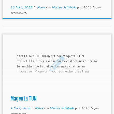
16 März, 2022
in
News
von
Markus Schebella
(vor 1603 Tagen
aktualisiert)
bereits seit 10 Jahren gilt der Magenta TUN
mit 50.000 Euro als einer der höchstdotierten Preise
für nachhaltige Projekte. Um möglichst vielen
innovativen Projekten noch ausreichend Zeit zur
Einreichung zu geben, verlängert der Magenta TUN
seine Einreichfrist bis zum 03. April 2022. Ob
etablierte Unternehmen, Start-ups,
Forschungsprojekte oder private Initiativen, alle
können ihre kreativen Ansätze ins […]
Magenta TUN
4 März, 2022
in
News
von
Markus Schebella
(vor 1615 Tagen
aktualisiert)