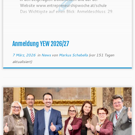
Website www.entrepreneurshipwoche.at/schule
Das Wichtigste auf einen Blick: Anmeldeschluss: 29.
März 2026 Anmeldelink:ifte.fillout.com/yew
Anmeldung pro Woche: Die Anmeldung erfolgt pro
Youth Entrepreneurship Week und nicht pro
Bildungsorganisation. Auswahlkriterien: Die
Anmeldungen werden anhand der Auswahlkriterien
Anmeldung YEW 2026/27
beurteilt und die Ressourcen entsprechend der […]
7 März, 2026
in
News
von
Markus Schebella
(vor 151 Tagen
aktualisiert)