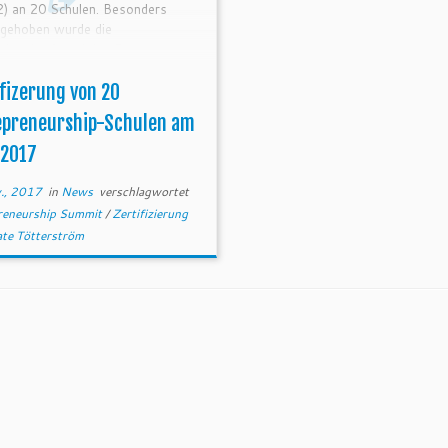
2) an 20 Schulen. Besonders
rgehoben wurde die
ationskraft und das Engagement
hmen der Schulautonomie.
fizerung von 20
epreneurship-Schulen am
.2017
., 2017
in
News
verschlagwortet
reneurship Summit
/
Zertifizierung
ate Tötterström