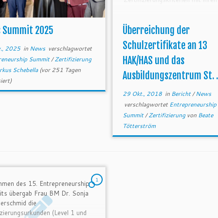
Schülerinnen und Schüöern gearb
haben.Herzliche Gratulation an d
Schulen! Insgesamt sind rund 5
s Summit 2025
Überreichung der
kaufmännische höhere und mittl
Schulzertifikate an 13
Schulen zertifiziert oder aktuell 
., 2025
in
News
verschlagwortet
Zertifizierungsprozess.
HAK/HAS und das
reneurship Summit
/
Zertifizierung
rkus Schebella
(vor 251 Tagen
Ausbildungszentrum St. ..
iert)
29 Okt., 2018
in
Bericht
/
News
verschlagwortet
Entrepreneurship
Summit
/
Zertifizierung
von
Beate
Tötterström
1
hmen des 15. Entrepreneurship
ts übergab Frau BM Dr. Sonja
rschmid die
izierungsurkunden (Level 1 und