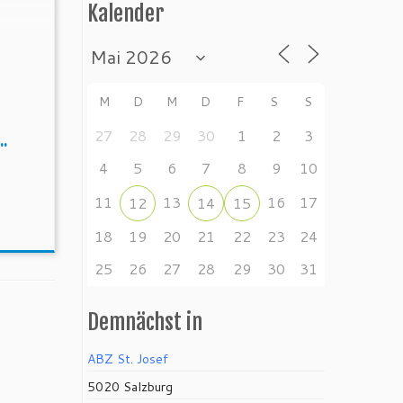
Kalender
eitet
ie
0
ere
im
M
D
M
D
F
S
S
27
28
29
30
1
2
3
.
4
5
6
7
8
9
10
11
13
16
17
12
14
15
18
19
20
21
22
23
24
25
26
27
28
29
30
31
Demnächst in
ABZ St. Josef
5020 Salzburg