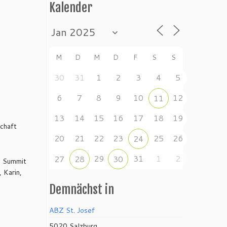
Kalender
M
D
M
D
F
S
S
30
31
1
2
3
4
5
6
7
8
9
10
12
11
13
14
15
16
17
18
19
schaft
20
21
22
23
25
26
24
29
31
1
2
27
28
30
p Summit
 Karin,
Demnächst in
ABZ St. Josef
5020 Salzburg