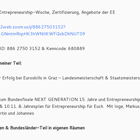
Entrepreneurship-Woche, Zertifizierung, Angebote der EE
02web.zoom.us/j/88627503152?
1GNmtmRnpHK3hWNllKWFQvbDhNUT09
ID: 886 2750 3152 & Kenncode: 680889
meiner Teil:
r Erfolg bei Euroskills in Graz – Landesmeisterschaft & Staatsmeister
 zum Bundesfinale NEXT GENERATION 15. Jahre und Entrepreneurshi
& 10.11. & Jahresplan für Entrepreneurship für Euch. Mit Inge, Markus,
rtin und Johannes
en & Bundesländer-Teil in eigenen Räumen