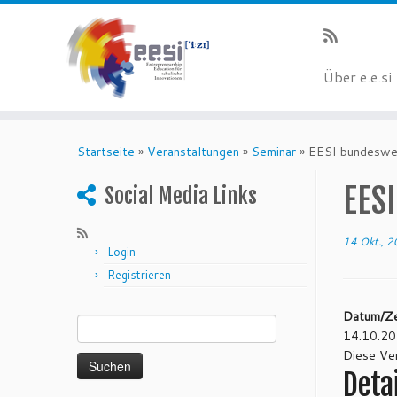
Über e.e.si
Startseite
»
Veranstaltungen
»
Seminar
»
EESI bundeswe
EES
Social Media Links
14 Okt., 
Login
Registrieren
Suchen nach:
Datum/Ze
14.10.20
Diese Ver
Detai