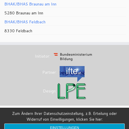
BHAK/BHAS Braunau am Inn
5280 Braunau am Inn
BHAK/BHAS Feldbach
8330 Feldbach
Initiator:
Partner:
Design:
Zum Ändern Ihrer Datenschutzeinstellung, z.B. Erteilung oder
Widerruf von Einwilligungen, klicken Sie hier:
·
© 2026
eesi-impulszentrum
·
Powered by
·
Entworfen mit dem
Customizr-Theme
·
EINSTELLUNGEN