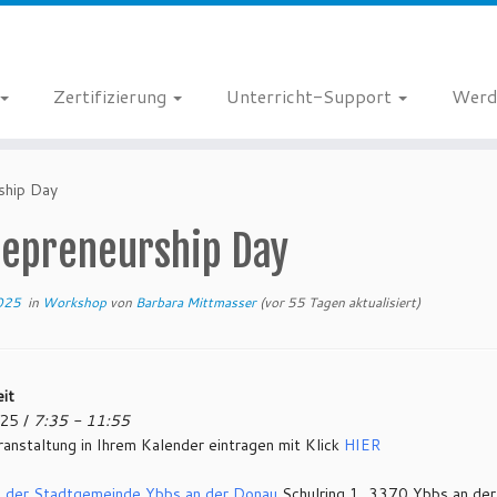
Zertifizierung
Unterricht-Support
Werd
ship Day
repreneurship Day
2025
in
Workshop
von
Barbara Mittmasser
(vor 55 Tagen aktualisiert)
it
25 /
7:35 - 11:55
anstaltung in Ihrem Kalender eintragen mit Klick
HIER
der Stadtgemeinde Ybbs an der Donau
Schulring 1, 3370 Ybbs an de