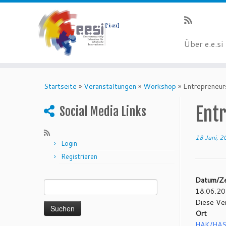
Über e.e.si
Startseite
»
Veranstaltungen
»
Workshop
»
Entrepreneur
Ent
Social Media Links
18 Juni, 
Login
Registrieren
Suchen nach:
Datum/Ze
18.06.20
Diese Ver
Ort
HAK/HAS 