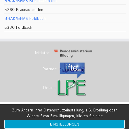
BHAK/BHAS Braunau am Inn
5280 Braunau am Inn
BHAK/BHAS Feldbach
8330 Feldbach
Initiator:
Partner:
Design:
Zum Ändern Ihrer Datenschutzeinstellung, z.B. Erteilung oder
Widerruf von Einwilligungen, klicken Sie hier:
·
© 2026
eesi-impulszentrum
·
Powered by
·
Entworfen mit dem
Customizr-Theme
·
EINSTELLUNGEN