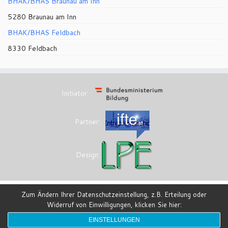
BHAK/BHAS Braunau am Inn
5280 Braunau am Inn
BHAK/BHAS Feldbach
8330 Feldbach
Initiator:
Partner:
Design:
Zum Ändern Ihrer Datenschutzeinstellung, z.B. Erteilung oder
Widerruf von Einwilligungen, klicken Sie hier:
·
© 2026
eesi-impulszentrum
·
Powered by
·
Entworfen mit dem
Customizr-Theme
·
EINSTELLUNGEN