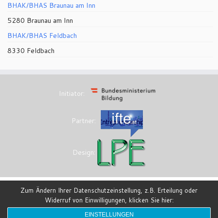
BHAK/BHAS Braunau am Inn
5280 Braunau am Inn
BHAK/BHAS Feldbach
8330 Feldbach
Initiator:
Partner:
Design:
Zum Ändern Ihrer Datenschutzeinstellung, z.B. Erteilung oder
Widerruf von Einwilligungen, klicken Sie hier:
·
© 2026
eesi-impulszentrum
·
Powered by
·
Entworfen mit dem
Customizr-Theme
·
EINSTELLUNGEN