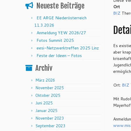
Diese Ver
Neueste Beiträge
Ort
BIZ
Ther
EE ARGE Niederösterreich
11.3.2026
Detai
Anmeldung YEW 2026/27
Fotos Summit 2025
Es existi
eesi-Netzwerktreffen 2025 Linz
aber knap
Feste der Ideen – Fotos
krisenhaf
Jugendlic
Archiv
ermöglich
März 2026
Ort:
BIZ 
November 2025
Oktober 2025
Mit Rudol
Juni 2025
Mayerhofe
Januar 2025
November 2023
Anmeldun
www.misc
September 2023