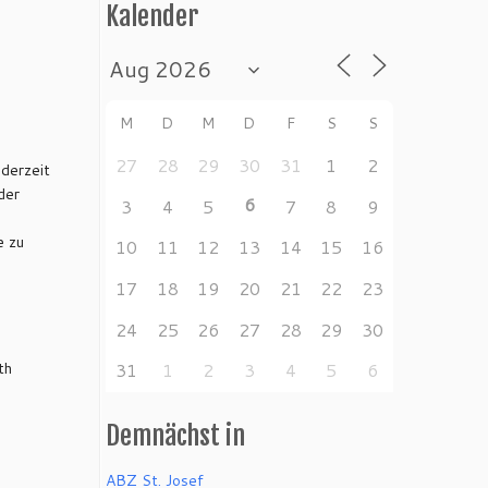
Kalender
M
D
M
D
F
S
S
27
28
29
30
31
1
2
 derzeit
der
6
3
4
5
7
8
9
e zu
10
11
12
13
14
15
16
17
18
19
20
21
22
23
24
25
26
27
28
29
30
th
31
1
2
3
4
5
6
Demnächst in
ABZ St. Josef