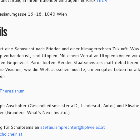
anstaltung in Ihrem Kalender eintragen mit Klick
HIER
esianumgasse 16-18, 1040 Wien
ls
ert eine Sehnsucht nach Frieden und einer klimagerechten Zukunft. Was
p vorhanden ist, sind Utopien. Mit einem Vorrat an Utopien können wir 
ten Gegenwart Paroli bieten. Bei der Staatsmeisterschaft debattieren
he Visionen, wie die Welt aussehen müsste, um ein gutes Leben für all
en.
Theresianum
ph Anschober (Gesundheitsminister a.D., Landesrat, Autor) und Elisabe
r (Gründerin What’s Next Institut)
g für Schulteams an
stefan.lamprechter@
kphvie.ac.at
hdichein.at