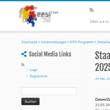
Über e.e.si
Startseite
»
Veranstaltungen
»
KPH Programm
»
Debatti
Sta
Social Media Links
202
Login
Registrieren
22 Mai, 2
Suchen nach:
Datum/Ze
22.05.20