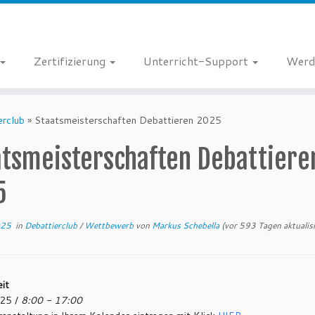
Zertifizierung
Unterricht-Support
Werd
erclub
»
Staatsmeisterschaften Debattieren 2025
atsmeisterschaften Debattiere
5
025
in
Debattierclub
/
Wettbewerb
von
Markus Schebella
(vor 593 Tagen aktualisi
it
25 /
8:00 - 17:00