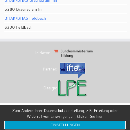
BHAK/BHAS Braunau am Inn
5280 Braunau am Inn
BHAK/BHAS Feldbach
8330 Feldbach
Initiator:
Partner:
Design:
Zum Ändern Ihrer Datenschutzeinstellung, z.B. Erteilung oder
Widerruf von Einwilligungen, klicken Sie hier:
·
© 2026
eesi-impulszentrum
·
Powered by
·
Entworfen mit dem
Customizr-Theme
·
EINSTELLUNGEN