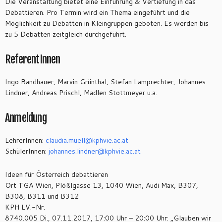
Die Veranstaltung bietet eine Einführung & Vertiefung in das
Debattieren. Pro Termin wird ein Thema eingeführt und die
Möglichkeit zu Debatten in Kleingruppen geboten. Es werden bis
zu 5 Debatten zeitgleich durchgeführt.
ReferentInnen
Ingo Bandhauer, Marvin Grünthal, Stefan Lamprechter, Johannes
Lindner, Andreas Prischl, Madlen Stottmeyer u.a.
Anmeldung
LehrerInnen:
claudia.muell@
kphvie.ac.at
SchülerInnen:
johannes.lindner@
kphvie.ac.at
Ideen für Österreich debattieren
Ort TGA Wien, Plößlgasse 13, 1040 Wien, Audi Max, B307,
B308, B311 und B312
KPH LV.-Nr.
8740.005 Di., 07.11.2017, 17:00 Uhr – 20:00 Uhr: „Glauben wir