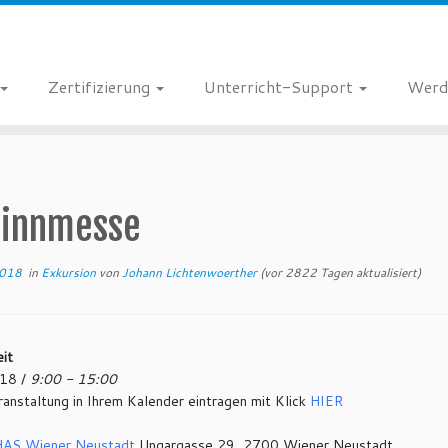
Zertifizierung
Unterricht-Support
Werd
innmesse
2018
in
Exkursion
von
Johann Lichtenwoerther
(vor 2822 Tagen aktualisiert)
it
18 /
9:00 - 15:00
anstaltung in Ihrem Kalender eintragen mit Klick
HIER
AS Wiener Neustadt
Ungargasse 29, 2700 Wiener Neustadt