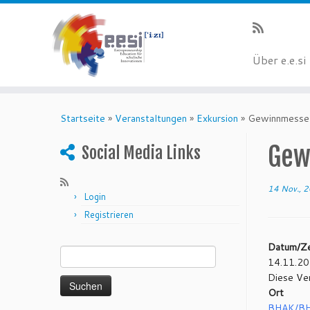
Über e.e.si
Startseite
»
Veranstaltungen
»
Exkursion
»
Gewinnmesse
Gew
Social Media Links
14 Nov., 
Login
Registrieren
Suchen nach:
Datum/Ze
14.11.20
Diese Ver
Ort
BHAK/BH