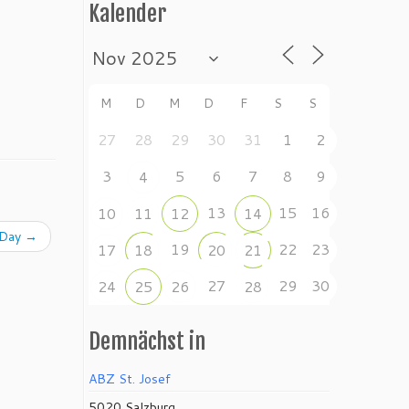
Kalender
M
D
M
D
F
S
S
27
28
29
30
31
1
2
3
5
6
7
8
9
4
13
15
16
10
11
12
14
 Day
→
19
22
23
17
18
20
21
27
29
30
24
25
26
28
Demnächst in
ABZ St. Josef
5020 Salzburg