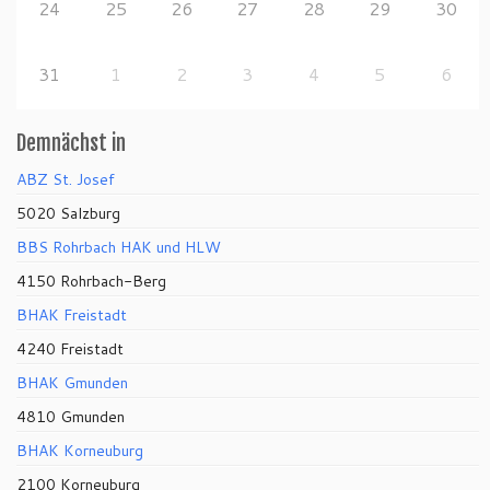
24
25
26
27
28
29
30
31
1
2
3
4
5
6
Demnächst in
ABZ St. Josef
5020 Salzburg
BBS Rohrbach HAK und HLW
4150 Rohrbach-Berg
BHAK Freistadt
4240 Freistadt
BHAK Gmunden
4810 Gmunden
BHAK Korneuburg
2100 Korneuburg