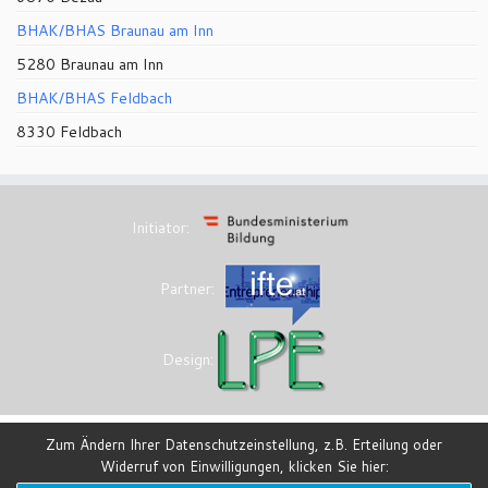
BHAK/BHAS Braunau am Inn
5280 Braunau am Inn
BHAK/BHAS Feldbach
8330 Feldbach
Initiator:
Partner:
Design:
Zum Ändern Ihrer Datenschutzeinstellung, z.B. Erteilung oder
Widerruf von Einwilligungen, klicken Sie hier:
·
© 2026
eesi-impulszentrum
·
Powered by
·