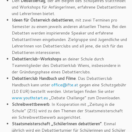
Den
Debattiertag
, der am Beginn des Schuljahres stattfindet
und Workshops für AnfängerInnen, erfahrene DebattantInnen
und LehrerInnen bietet.
Ideen für Österreich debattieren
, mit zwei Terminen pro
Semester zu einem jeweils anderen aktuellen Thema. Bei den
Debatten werden inspirierende Speaker und erfahrene
DebattantInnen eingebunden. Zielgruppe sind Jugendliche und
LehrerInnen von Debattierclubs und all jene, die sich für das
Debattieren interessieren.
Debattierclub-Workshops
an deiner Schule durch
Teammitglieder des Debattierklub Wiens, insbesondere in
der Gründungsphase eines Debattierclubs.
Debattierclub Handbuch und Filme
. Das Debattierclub
Handbuch kann unter
office@
ifte.at
gegen eine Schutzgebühr
(10 EUR) bestellt werden. Unterlagen finden Sie unter
www.youthstart.eu
„Debate Challange“ zum Downloaden.
Schreibwettbewerb
. In Kooperation mit „Zeitung in die
Schule“ (ZIS) wird zu den Themen der Staatsmeisterschaft
ein Schreibwettbewerb ausgerichtet.
Staatsmeisterschaft „SchülerInnen debattieren“
. Einmal
jährlich wird ein Debattierturnier für Schülerinnen und Schüler