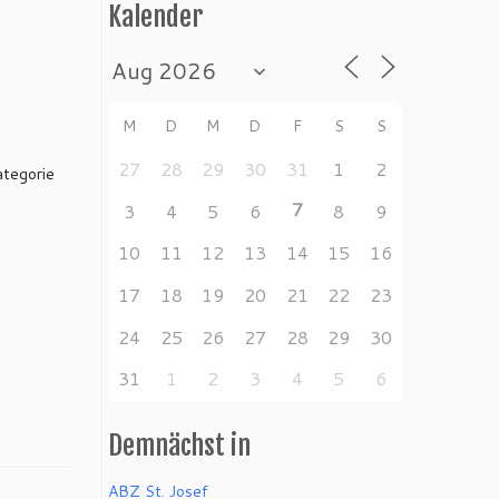
Kalender
M
D
M
D
F
S
S
27
28
29
30
31
1
2
ategorie
7
3
4
5
6
8
9
10
11
12
13
14
15
16
17
18
19
20
21
22
23
24
25
26
27
28
29
30
31
1
2
3
4
5
6
Demnächst in
ABZ St. Josef