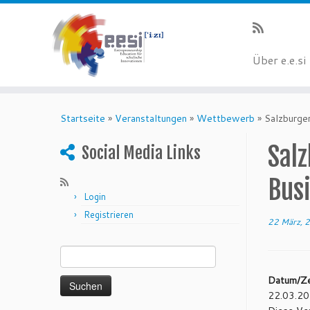
Über e.e.si
Startseite
»
Veranstaltungen
»
Wettbewerb
»
Salzburge
Salz
Social Media Links
Bus
Login
Registrieren
22 März, 
Suchen nach:
Datum/Ze
22.03.20