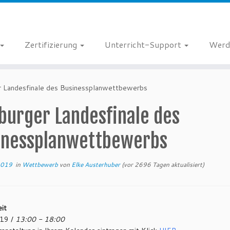
Zertifizierung
Unterricht-Support
Werd
r Landesfinale des Businessplanwettbewerbs
burger Landesfinale des
inessplanwettbewerbs
2019
in
Wettbewerb
von
Elke Austerhuber
(vor 2696 Tagen aktualisiert)
it
19 /
13:00 - 18:00