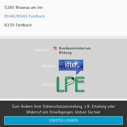
5280 Braunau am Inn
BHAK/BHAS Feldbach
8330 Feldbach
Initiator:
Partner:
Design:
Zum Ändern Ihrer Datenschutzeinstellung, z.B. Erteilung oder
Widerruf von Einwilligungen, klicken Sie hier:
·
© 2026
eesi-impulszentrum
·
Powered by
·
Entworfen mit dem
Customizr-Theme
·
EINSTELLUNGEN