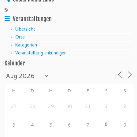
Veranstaltungen
Übersicht
Orte
Kategorien
Veranstaltung ankündigen
Kalender
M
D
M
D
F
S
S
27
28
29
30
31
1
2
8
3
4
5
6
7
9