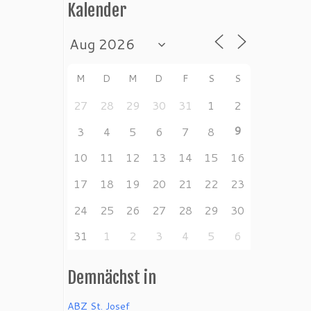
Kalender
M
D
M
D
F
S
S
27
28
29
30
31
1
2
9
3
4
5
6
7
8
10
11
12
13
14
15
16
17
18
19
20
21
22
23
24
25
26
27
28
29
30
31
1
2
3
4
5
6
Demnächst in
ABZ St. Josef