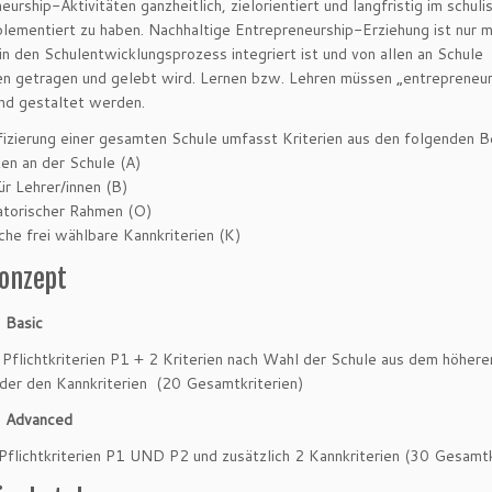
eurship-Aktivitäten ganzheitlich, zielorientiert und langfristig im schuli
plementiert zu haben. Nachhaltige Entrepreneurship-Erziehung ist nur m
in den Schulentwicklungsprozess integriert ist und von allen an Schule
en getragen und gelebt wird. Lernen bzw. Lehren müssen „entrepreneur
nd gestaltet werden.
fizierung einer gesamten Schule umfasst Kriterien aus den folgenden B
ten an der Schule (A)
für Lehrer/innen (B)
atorischer Rahmen (O)
iche frei wählbare Kannkriterien (K)
onzept
 Basic
 Pflichtkriterien P1 + 2 Kriterien nach Wahl der Schule aus dem höhere
der den Kannkriterien (20 Gesamtkriterien)
= Advanced
 Pflichtkriterien P1 UND P2 und zusätzlich 2 Kannkriterien (30 Gesamtk