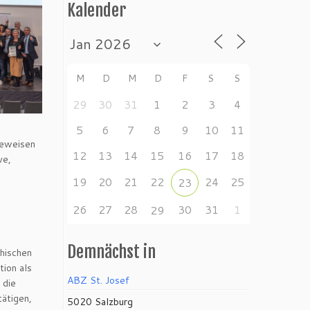
Kalender
M
D
M
D
F
S
S
29
30
31
1
2
3
4
5
6
7
8
9
10
11
 beweisen
12
13
14
15
16
17
18
ve,
19
20
21
22
24
25
23
26
27
28
30
31
1
29
Demnächst in
hischen
tion als
ABZ St. Josef
 die
tätigen,
5020 Salzburg