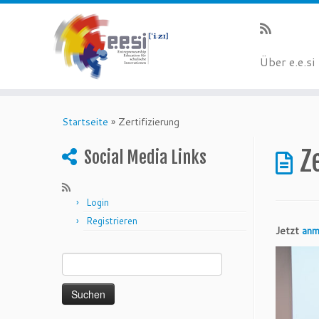
Über e.e.si
Startseite
»
Zertifizierung
Z
Social Media Links
Login
Registrieren
Jetzt
anm
Suchen nach: