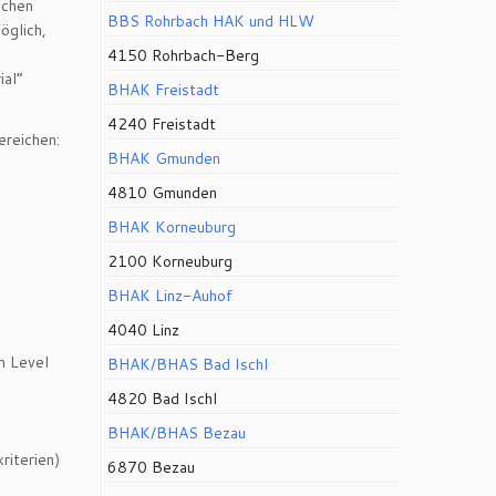
schen
BBS Rohrbach HAK und HLW
öglich,
4150 Rohrbach-Berg
ial“
BHAK Freistadt
4240 Freistadt
ereichen:
BHAK Gmunden
4810 Gmunden
BHAK Korneuburg
2100 Korneuburg
BHAK Linz-Auhof
4040 Linz
n Level
BHAK/BHAS Bad Ischl
4820 Bad Ischl
BHAK/BHAS Bezau
riterien)
6870 Bezau