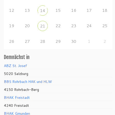
12
13
15
16
17
18
14
19
20
22
23
24
25
21
26
27
28
29
30
1
2
Demnächst in
ABZ St. Josef
5020 Salzburg
BBS Rohrbach HAK und HLW
4150 Rohrbach-Berg
BHAK Freistadt
4240 Freistadt
BHAK Gmunden