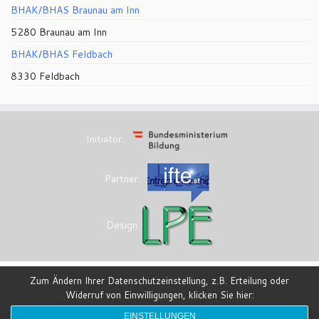
BHAK/BHAS Braunau am Inn
5280 Braunau am Inn
BHAK/BHAS Feldbach
8330 Feldbach
Initiator:
Partner:
Design:
Zum Ändern Ihrer Datenschutzeinstellung, z.B. Erteilung oder
Widerruf von Einwilligungen, klicken Sie hier:
·
© 2026
eesi-impulszentrum
·
Powered by
·
Entworfen mit dem
Customizr-Theme
·
EINSTELLUNGEN