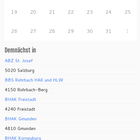
19
20
21
22
23
24
25
26
27
28
29
30
31
1
Demnächst in
ABZ St. Josef
5020 Salzburg
BBS Rohrbach HAK und HLW
4150 Rohrbach-Berg
BHAK Freistadt
4240 Freistadt
BHAK Gmunden
4810 Gmunden
BHAK Korneuburg