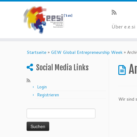
Über e.e.si
Startseite
»
GEW Global Entrepreneurship Week
»
Archi
A
Social Media Links
Login
Registrieren
Wir sind 
Suchen nach: