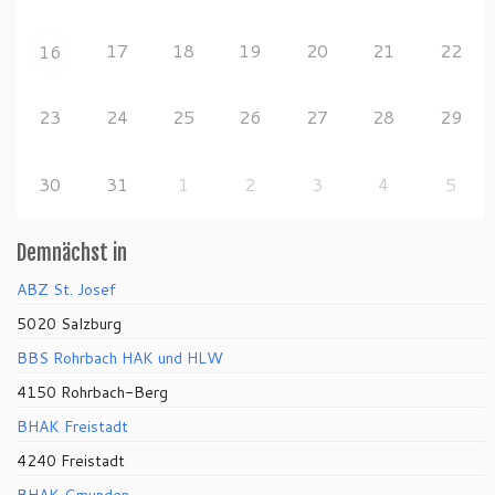
17
18
19
20
21
22
16
23
24
25
26
27
28
29
30
31
1
2
3
4
5
Demnächst in
ABZ St. Josef
5020 Salzburg
BBS Rohrbach HAK und HLW
4150 Rohrbach-Berg
BHAK Freistadt
4240 Freistadt
BHAK Gmunden