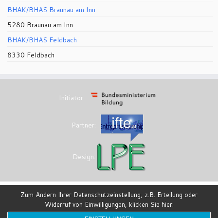
BHAK/BHAS Braunau am Inn
5280 Braunau am Inn
BHAK/BHAS Feldbach
8330 Feldbach
Initiator:
Partner:
Design:
Zum Ändern Ihrer Datenschutzeinstellung, z.B. Erteilung oder
Widerruf von Einwilligungen, klicken Sie hier:
·
© 2026
eesi-impulszentrum
·
Powered by
·