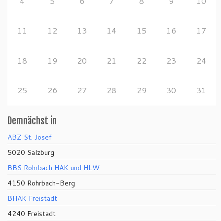
4
5
6
7
8
9
10
11
12
13
14
15
16
17
18
19
20
21
22
23
24
25
26
27
28
29
30
31
Demnächst in
ABZ St. Josef
5020 Salzburg
BBS Rohrbach HAK und HLW
4150 Rohrbach-Berg
BHAK Freistadt
4240 Freistadt