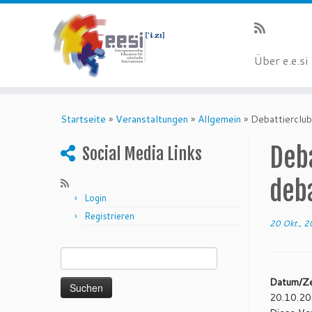
Über e.e.si
Startseite
»
Veranstaltungen
»
Allgemein
»
Debattierclub
Deba
Social Media Links
deb
Login
Registrieren
20 Okt., 
Suchen nach:
Datum/Ze
20.10.20