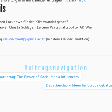
anstaltung in Ihrem Kalender eintragen mit Klick
HIER
ls
einen Lockdown für den Klimawandel geben?
aker Christa Schlager, Leiterin Wirtschaftspolitik AK Wien
ng
claudia.muell@
kphvie.ac.at
(mit dem OK der Direktion)
Beitragsnavigation
ttiertag: The Power of Social Media Influencers
Debattierclub – Ideen für Europa debatt