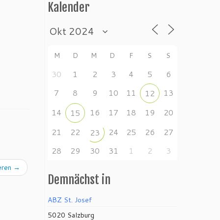
Kalender
M
D
M
D
F
S
S
30
1
2
3
4
5
6
7
8
9
10
11
13
12
14
16
17
18
19
20
15
21
22
24
25
26
27
23
28
29
30
31
1
2
3
ieren
→
Demnächst in
ABZ St. Josef
5020 Salzburg