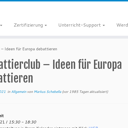
Zertifizierung
Unterricht-Support
Werd
 – Ideen für Europa debattieren
ttierclub – Ideen für Europa
attieren
2021
in
Allgemein
von
Markus Schebella
(vor 1985 Tagen aktualisiert)
it
21 /
15:30 - 18:30