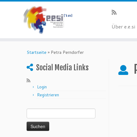
Über e.e.si
Startseite
»
Petra Perndorfer
Social Media Links
Login
Registrieren
Suchen nach: