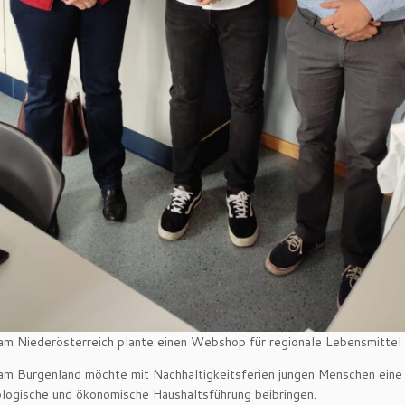
m Niederösterreich plante einen Webshop für regionale Lebensmittel
m Burgenland möchte mit Nachhaltigkeitsferien jungen Menschen eine
logische und ökonomische Haushaltsführung beibringen.