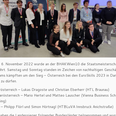
d 6. November 2022 wurde an der BHAKWien10 die Staatsmeistersch
hrt. Samstag und Sonntag standen im Zeichen von nachhaltigen Geschä
ms kämpften um den Sieg – Österreich bei den EuroSkills 2023 in Da
 zu dürfen.
österreich – Lukas Dragoste und Christian Eberherr (HTL Braunau)
erösterreich – Mario Hertel und Matteo Lauscher (Vienna Business Sch
ing)
l – Philipp Flörl und Simon Hörtnagl (HTBLuVA Innsbruck Anichstraße)
haben die Landessieger folgender Bundesländer teilgenommen und wu