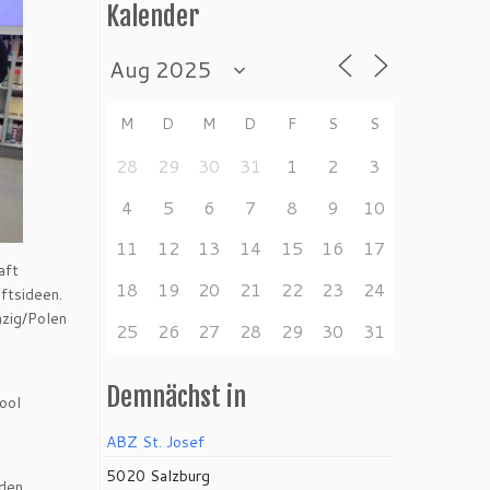
Kalender
M
D
M
D
F
S
S
28
29
30
31
1
2
3
4
5
6
7
8
9
10
11
12
13
14
15
16
17
aft
18
19
20
21
22
23
24
ftsideen.
nzig/Polen
25
26
27
28
29
30
31
Demnächst in
ool
ABZ St. Josef
5020 Salzburg
rden