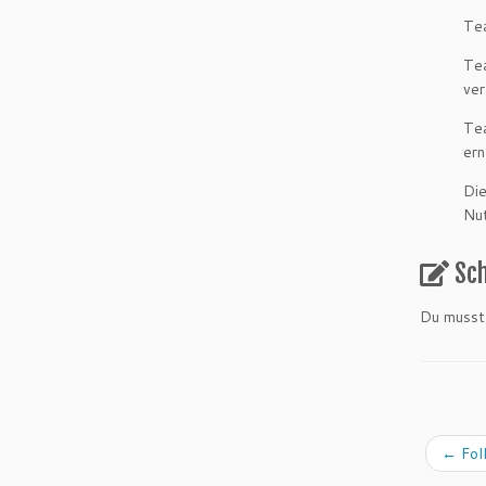
Tea
Tea
ve
Tea
er
Die
Nut
Sc
Du muss
←
Fol