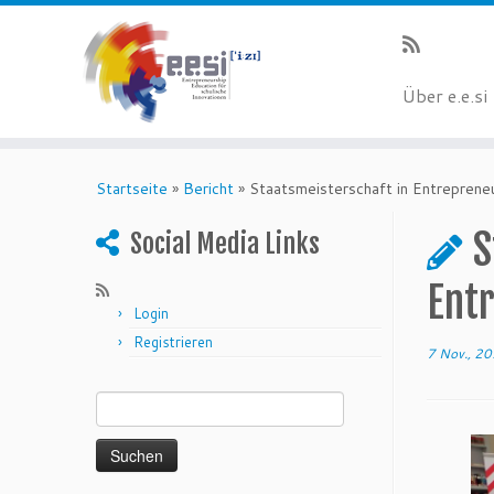
Über e.e.si
Startseite
»
Bericht
»
Staatsmeisterschaft in Entreprene
S
Social Media Links
Ent
Login
Registrieren
7 Nov., 2
Suchen nach: