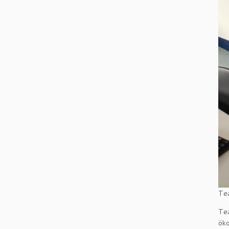
Tea
Tea
öko